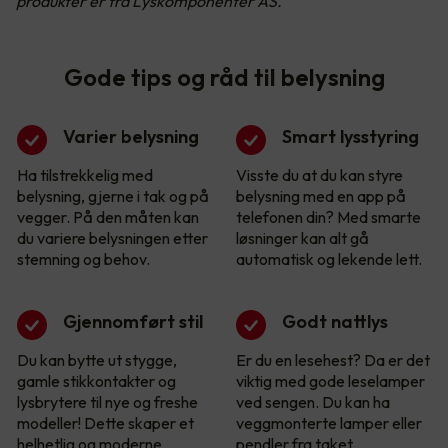
produkter er fra Lyskomponenter AS.
Gode tips og råd til belysning
Varier belysning
Smart lysstyring
Ha tilstrekkelig med
Visste du at du kan styre
belysning, gjerne i tak og på
belysning med en app på
vegger. På den måten kan
telefonen din? Med smarte
du variere belysningen etter
løsninger kan alt gå
stemning og behov.
automatisk og lekende lett.
Gjennomført stil
Godt nattlys
Du kan bytte ut stygge,
Er du en lesehest? Da er det
gamle stikkontakter og
viktig med gode leselamper
lysbrytere til nye og freshe
ved sengen. Du kan ha
modeller! Dette skaper et
veggmonterte lamper eller
helhetlig og moderne
pendler fra taket.