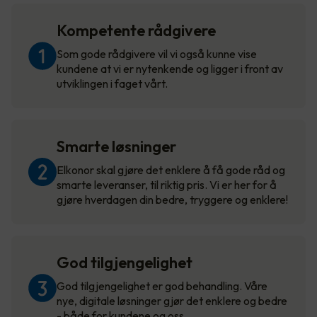
Kompetente rådgivere
Som gode rådgivere vil vi også kunne vise
kundene at vi er nytenkende og ligger i front av
utviklingen i faget vårt.
Smarte løsninger
Elkonor skal gjøre det enklere å få gode råd og
smarte leveranser, til riktig pris. Vi er her for å
gjøre hverdagen din bedre, tryggere og enklere!
God tilgjengelighet
God tilgjengelighet er god behandling. Våre
nye, digitale løsninger gjør det enklere og bedre
- både for kundene og oss.