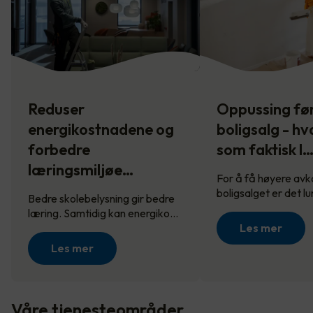
Reduser
Oppussing fø
energikostnadene og
boligsalg - hv
forbedre
som faktisk l
læringsmiljøe…
For å få høyere avk
boligsalget er det l
Bedre skolebelysning gir bedre
læring. Samtidig kan energiko…
Les mer
Les mer
Våre tjenesteområder