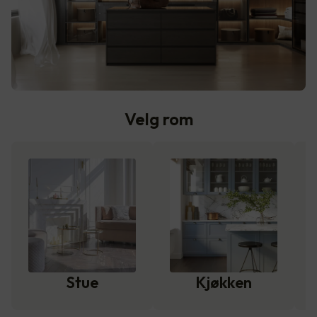
Velg rom
Stue
Kjøkken