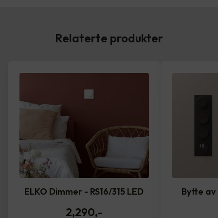
Relaterte produkter
ELKO Dimmer - RS16/315 LED
Bytte av
2,290
,-