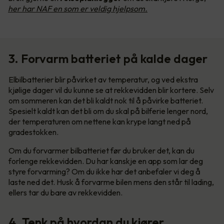
her har NAF en som er veldig hjelpsom.
3. Forvarm batteriet på kalde dager
Elbilbatterier blir påvirket av temperatur, og ved ekstra
kjølige dager vil du kunne se at rekkevidden blir kortere. Selv
om sommeren kan det bli kaldt nok til å påvirke batteriet.
Spesielt kaldt kan det bli om du skal på bilferie lenger nord,
der temperaturen om nettene kan krype langt ned på
gradestokken.
Om du forvarmer bilbatteriet før du bruker det, kan du
forlenge rekkevidden. Du har kanskje en app som lar deg
styre forvarming? Om du ikke har det anbefaler vi deg å
laste ned det. Husk å forvarme bilen mens den står til lading,
ellers tar du bare av rekkevidden.
4. Tenk på hvordan du kjører