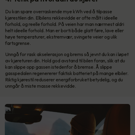
Du kan spare overraskende mye kWh ved å tilpasse
kjørestilen din. Elbilens rekkevidde er ofte målt i ideelle
forhold, og reelle forhold. På veien har man nærmest aldri
helt ideelle forhold. Man er borti både glatt føre, lave eller
høye temperaturer, ekstremvær, svingete veier og ulik
fartsgrense.
Unngå for rask akselerasjon og brems så jevnt du kan i løpet
av kjøreturen din. Hold god avstand til bilen foran, slik at du
kan slippe opp gassen istedenfor å bremse. Å slippe
gasspedalen regenererer faktisk batteriet på mange elbiler.
Riktig kjørestil reduserer energiforbruket betydelig, og du
unngår å miste masse rekkevidde.