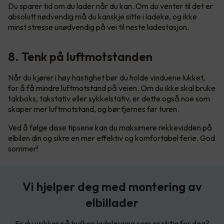
Du sparer tid om du lader når du kan. Om du venter til det er
absolutt nødvendig må du kanskje sitte i ladekø, og ikke
minst stresse unødvendig på vei til neste ladestasjon.
8. Tenk på luftmotstanden
Når du kjører i høy hastighet bør du holde vinduene lukket,
for å få mindre luftmotstand på veien. Om du ikke skal bruke
takboks, takstativ eller sykkelstativ, er dette også noe som
skaper mer luftmotstand, og bør fjernes før turen.
Ved å følge disse tipsene kan du maksimere rekkevidden på
elbilen din og sikre en mer effektiv og komfortabel ferie. God
sommer!
Vi hjelper deg med montering av
elbillader
Er du usikker på hvilken ladeløsning som er riktig for deg?