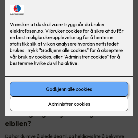
Skal du på norgesferie med elbil? Her er noen triks for å
forlenge rekkevidden, slik at du kan kjøre trollstigen uten
rekkeviddeangst.
Første gang du kjører langtur med
elbilen?
Da har du mye å glede deg til, og heldigvis lite å bekymre