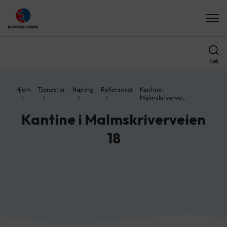
Søk
Hjem
Tjenester
Næring
Referanser
Kantine i
Malmskrivervei…
Kantine i Malmskriverveien
18