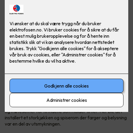
Felles kantine og møtesenter
Kantinen i Malmskriverveien 18 i Sandvika er en felles kantine
og møtesenter for firmaene som holder til her. Her ble det
installert et storkjøkken og spiserom der farger og belysning
var en del av utsmykningen.