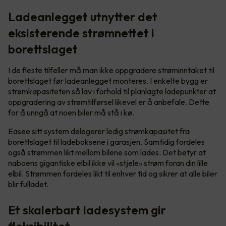
Ladeanlegget utnytter det
eksisterende strømnettet i
borettslaget
I de fleste tilfeller må man ikke oppgradere strøminntaket til
borettslaget før ladeanlegget monteres. I enkelte bygg er
strømkapasiteten så lav i forhold til planlagte ladepunkter at
oppgradering av strømtilførsel likevel er å anbefale. Dette
for å unngå at noen biler må stå i kø.
Easee sitt system delegerer ledig strømkapasitet fra
borettslaget til ladeboksene i garasjen. Samtidig fordeles
også strømmen likt mellom bilene som lades. Det betyr at
naboens gigantiske elbil ikke vil «stjele» strøm foran din lille
elbil. Strømmen fordeles likt til enhver tid og sikrer at alle biler
blir fulladet.
Et skalerbart ladesystem gir