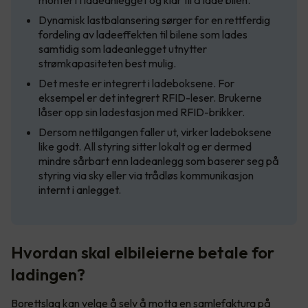
montert i ladeanlegget og klar til å lade bilen.
Dynamisk lastbalansering sørger for en rettferdig
fordeling av ladeeffekten til bilene som lades
samtidig som ladeanlegget utnytter
strømkapasiteten best mulig.
Det meste er integrert i ladeboksene. For
eksempel er det integrert RFID-leser. Brukerne
låser opp sin ladestasjon med RFID-brikker.
Dersom nettilgangen faller ut, virker ladeboksene
like godt. All styring sitter lokalt og er dermed
mindre sårbart enn ladeanlegg som baserer seg på
styring via sky eller via trådløs kommunikasjon
internt i anlegget.
Hvordan skal elbileierne betale for
ladingen?
Borettslag kan velge å selv å motta en samlefaktura på