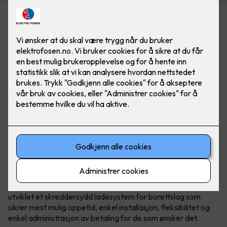
Bilde: Easee. Flere laderoboter kan kobles sammen
Det er mye å sette seg inn i og mange valg som skal tas
både av styret og generalforsamling.
Norske Easee
har
utviklet et skreddersydd ladesystem for borettslag som
sikrer mest mulig oppetid, enkel installasjon, fleksibilitet og
enkel administrasjon av betaling for de som ønsker det.