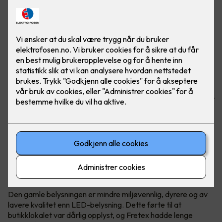
Butikken har spart masse penger på å bytte ut gamle lysrør
med nye LED-lys fra Signify. I tillegg gir de bedre lys.
Bilder: Signify, referanse: Fretex Alnabru
Utgått belysning måtte erstattes
Lysarmaturene i Fretex-butikken på Alnabru hadde
konvensjonelle lysstoffrør som inneholdt kvikksølv.
Den gamle belysningen er mindre miljøvennlig, dyrere og av
lavere kvalitet enn LED-belysning. Dette førte til at
butikklokalet var dårlig opplyst, og Fretex hadde lenge