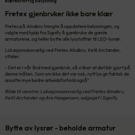
Bærekraftig belysning
Fretex gjenbruker ikke bare klær
Fretex på Alnabru trengte å oppdatere belysningen, og
valgte med hjelp fra Signify å gjenbruke de gamle
armaturene, og heller bytte alle lysstoffrør til LED-lysrør.
Lokasjonsansvarlig ved Fretex Alnabru, Ketil Arctander,
uttaler:
- Det er i vår ånd med gjenbruk, så vi liker at det blir gjort på
denne måten. Som om ikke det var nok, nytt lys gir faktisk de
ansatte mye bedre arbeidsforhold også”.
Bilde til venstre: Lokasjonsansvarlig ved Fretex Alnabru,
Ketil Arctander og Are Haagensen, salgssjef i Signify.
Bytte av lysrør - beholde armatur