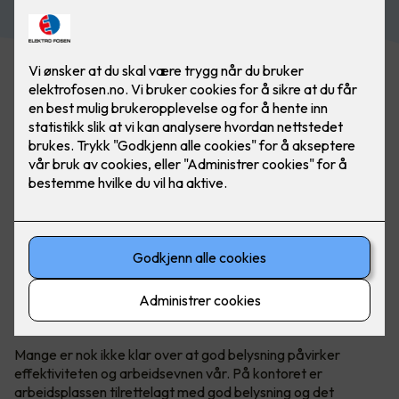
Mange er nok ikke klar over at god belysning påvirker
effektiviteten og arbeidsevnen vår. På kontoret er
arbeidsplassen tilrettelagt med god belysning og det