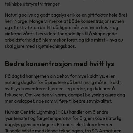
tekniske utstyret vi trenger.
Naturlig sollys og godt dagslys er ikke en gitt faktor hele året
her i Norge. Mange vil merke at både konsentrasjonsevnen
og effektiviteten blir litt dårligere når vi er inne i høst- og
vinterhalvåret. Les videre for gode tips til å skape gode
arbeidsforhold på hjemmekontoret, og ikke minst – hva du
skal gjøre med skjøteledningskaos.
Bedre konsentrasjon med hvitt lys
På dagtid har hjernen din behov for mye kaldt lys, eller
naturlig dagslys for å prestere på best mulig måte. I kaldt,
hvitt lys konsentrerer hjernen seg bedre, og du klarer å
fokusere. Om kvelden vil varm, dempet belysning gjøre deg
mer avslappet, noe som vil føre til bedre søvnkvalitet.
Human Centric Lightning (HCL) handler om å endre
lysintensitet og fargetemperatur for å gjenskape naturlig
dagslys gjennom døgnet. Elkonors elektrikere leverer
Tunable White med denne teknologien, fra SG Armaturen.