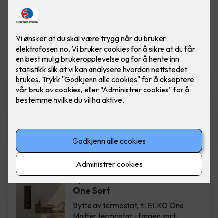
Vis flere
filtre
Bytte av termostat - ELKO
One Hvit
Bytte av termostat, til ELKO One
Matter termostat, i fargen hvit.
Inkludert montering.
2,850
,-
Bytte av termostat - ELKO
One Sort
Bytte av termostat, til ELKO One
Matter termostat, i fargen sort.